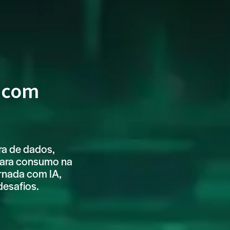
s com
ra de dados,
para consumo na
ornada com IA,
desafios.