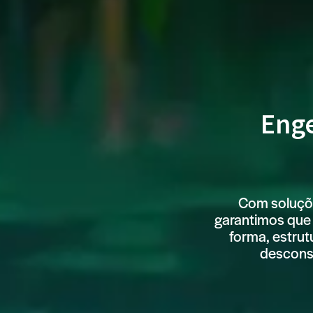
Enge
Com soluçõe
garantimos que
forma, estrut
desconst